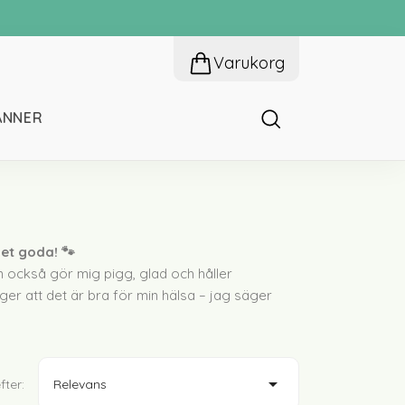
Varukorg
ÄNNER
esplagg
et goda! 🐾
 också gör mig pigg, glad och håller
godis
ger att det är bra för min hälsa – jag säger
ben
altugg

fter:
Relevans