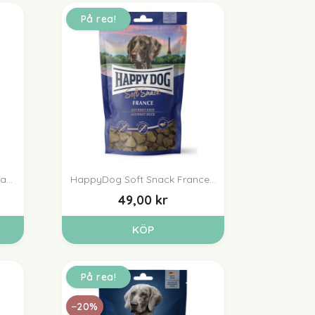
På rea!
...
HappyDog Soft Snack France...

Snabbvy
49,00 kr
KÖP
På rea!
−20%