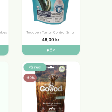
ubes
Tuggben Tartar Control Small

Snabbvy
48,00 kr
KÖP
På rea!
−50%