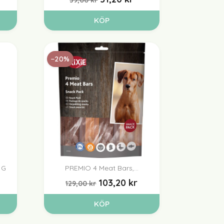
KÖP
−20%
 G
PREMIO 4 Meat Bars,...

Snabbvy
103,20 kr
129,00 kr
KÖP