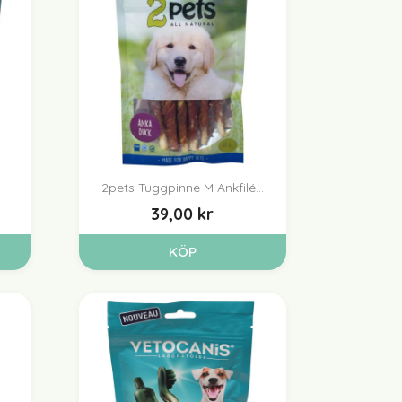
2pets Tuggpinne M Ankfilé...

Snabbvy
39,00 kr
KÖP