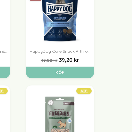
&...
HappyDog Care Snack Arthro...

Snabbvy
39,20 kr
49,00 kr
KÖP
🇪
🇸🇪