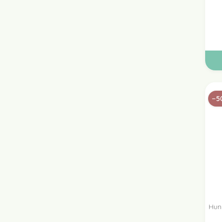
−5
Hun