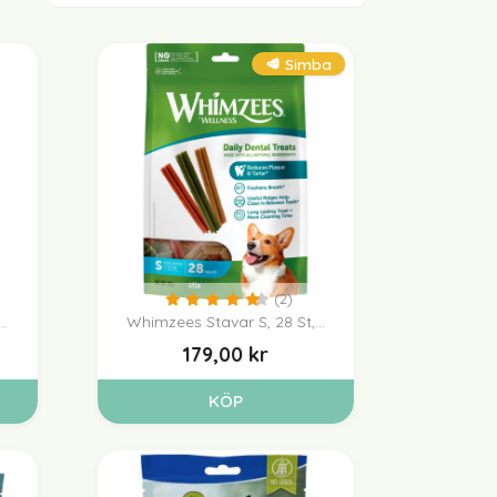
(2)
🥩 Simba
(2)
.
Whimzees Stavar S, 28 St,...

Snabbvy
179,00 kr
KÖP