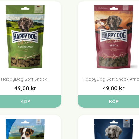
HappyDog Soft Snack...
HappyDog Soft Snack Africa


Snabbvy
Snabbvy
49,00 kr
49,00 kr
KÖP
KÖP