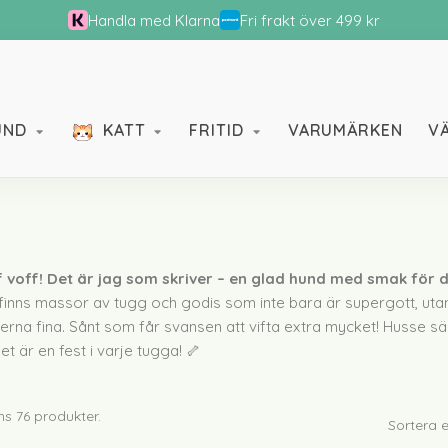
Handla med Klarna
Fri frakt över 499 kr
UND
KATT
FRITID
VARUMÄRKEN
V
Lampor
Kläd
 voff! Det är jag som skriver – en glad hund med smak för d
finns massor av tugg och godis som inte bara är supergott, utan
Bäddar
Hund
erna fina. Sånt som får svansen att vifta extra mycket! Husse sä
Underlägg
Tugg
det är en fest i varje tugga! 🦴
Matskålar
Dent
Vård och hygien
ns 76 produkter.
Sortera e