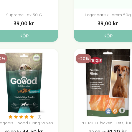
Supreme Lax 50 G
Legendarisk Lamm 50g


Snabbvy
Snabbvy
39,00 kr
39,00 kr
KÖP
KÖP
(1)
0%
−20%
(1)
dgodis Goood Öring Vuxen...
PREMIO Chicken Filets, 100.


Snabbvy
Snabbvy
34,50 kr
31,20 kr
69,00 kr
39,00 kr