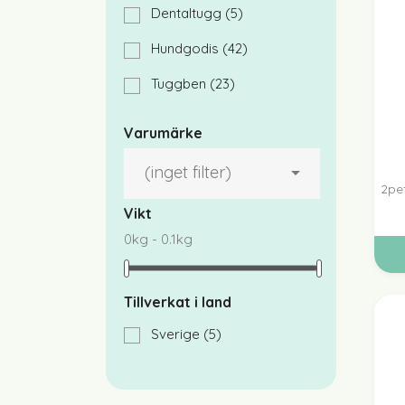
Dentaltugg
(5)
Hundgodis
(42)
Tuggben
(23)
Varumärke
(inget filter)

2pe
Vikt
0kg - 0.1kg
Tillverkat i land
Sverige
(5)