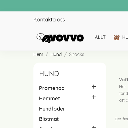
Kontakta oss
ALLT
H
Hem
Hund
Snacks
HUND
Voff

Här 
Promenad
Halsband
tänd

Hemmet
Koppel
att 
Hundfoder
Selar
Reflexer
Blötmat
Det fin
Hundkläder
