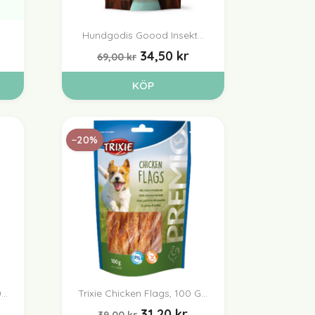
Hundgodis Goood Insekt...

Snabbvy
34,50 kr
69,00 kr
KÖP
−20%
..
Trixie Chicken Flags, 100 G...

Snabbvy
31,20 kr
39,00 kr