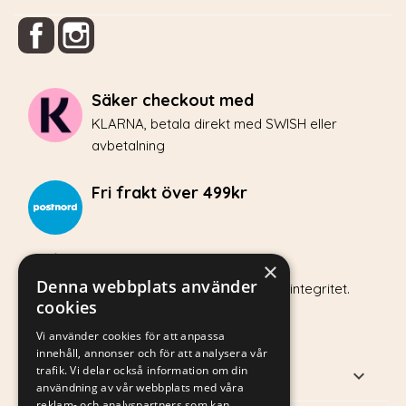
Facebook
Instagram
Säker checkout med
KLARNA, betala direkt med SWISH eller
avbetalning
Fri frakt över 499kr
Integritetspolicy
×
Denna webbplats använder
Hos Vovvo.se värnar vi om din integritet.
cookies
Vi använder cookies för att anpassa
innehåll, annonser och för att analysera vår
trafik. Vi delar också information om din
PRODUKTER

användning av vår webbplats med våra
reklam- och analyspartners som kan