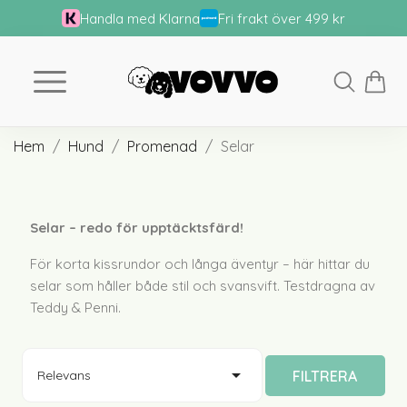
Handla med Klarna
Fri frakt över 499 kr
Hem
Hund
Promenad
Selar
Selar – redo för upptäcktsfärd!
För korta kissrundor och långa äventyr – här hittar du
selar som håller både stil och svansvift. Testdragna av
Teddy & Penni.

FILTRERA
Relevans