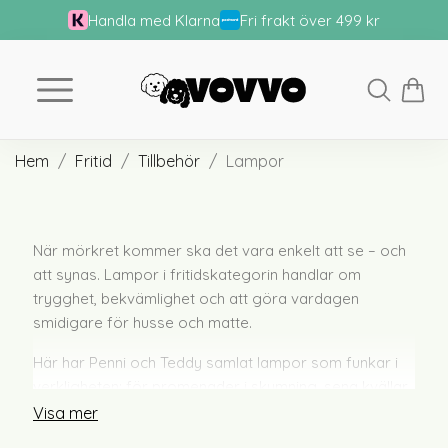
Handla med Klarna
Fri frakt över 499 kr
Hem
Fritid
Tillbehör
Lampor
När mörkret kommer ska det vara enkelt att se – och
att synas. Lampor i fritidskategorin handlar om
trygghet, bekvämlighet och att göra vardagen
smidigare för husse och matte.
Här har Penni och Teddy samlat lampor som funkar i
verkligheten: för promenader i skymning, sena kvällar
och tidiga morgnar. Smarta, praktiska och lätta att
Visa mer
använda, utan krångel eller överdrivna funktioner.