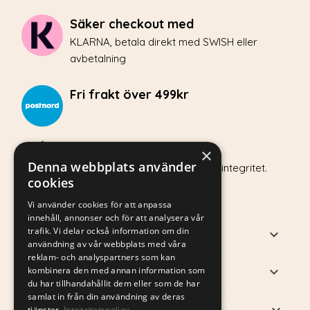
Säker checkout med
KLARNA, betala direkt med SWISH eller
avbetalning
Fri frakt över 499kr
Integritetspolicy
×
Denna webbplats använder
Hos Vovvo.se värnar vi om din integritet.
cookies
Vi använder cookies för att anpassa
innehåll, annonser och för att analysera vår
trafik. Vi delar också information om din
PRODUKTER

användning av vår webbplats med våra
reklam- och analyspartners som kan
VÅRT FÖRETAG

kombinera den med annan information som
du har tillhandahållit dem eller som de har
samlat in från din användning av deras
DITT KONTO

tjänster.
Integritetspolicy