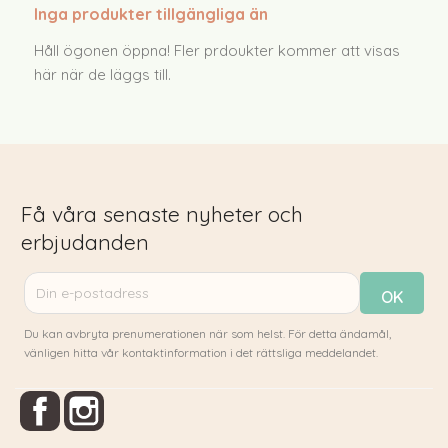
Inga produkter tillgängliga än
Lampor som bara gör sitt jobb. Och gör det bra.
Håll ögonen öppna! Fler prdoukter kommer att visas
här när de läggs till.
Få våra senaste nyheter och
erbjudanden
Du kan avbryta prenumerationen när som helst. För detta ändamål,
vänligen hitta vår kontaktinformation i det rättsliga meddelandet.
Facebook
Instagram