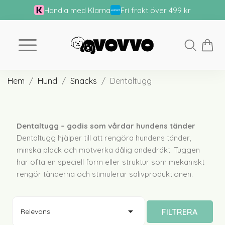
Handla med Klarna
Fri frakt över 499 kr
Hem
Hund
Snacks
Dentaltugg
Dentaltugg – godis som vårdar hundens tänder
Dentaltugg hjälper till att rengöra hundens tänder,
minska plack och motverka dålig andedräkt. Tuggen
har ofta en speciell form eller struktur som mekaniskt
rengör tänderna och stimulerar salivproduktionen.

FILTRERA
Relevans