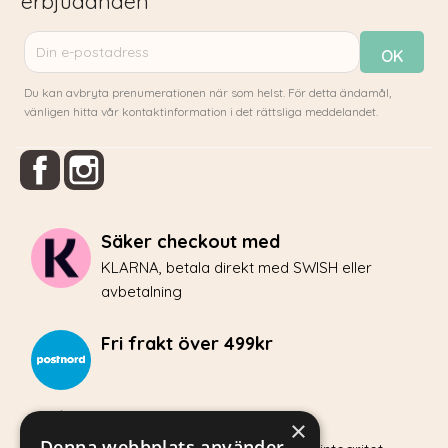
erbjudanden
Du kan avbryta prenumerationen när som helst. För detta ändamål,
vänligen hitta vår kontaktinformation i det rättsliga meddelandet.
Facebook
Instagram
Säker checkout med
KLARNA, betala direkt med SWISH eller
avbetalning
Fri frakt över 499kr
Integritetspolicy
×
Denna webbplats använder