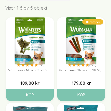
Visar 1-5 av 5 objekt
(1)
(2)
🥩 Simba
(1)
(2)
Whimzees Mjuka S, 28 St,...
Whimzees Stavar S, 28 St,...
189,00 kr
179,00 kr
KÖP
KÖP
(1)