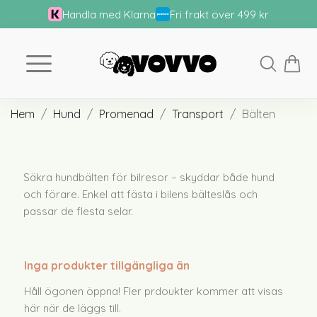
Handla med Klarna
Fri frakt över 499 kr
Hem
Hund
Promenad
Transport
Bälten
Säkra hundbälten för bilresor – skyddar både hund
och förare. Enkel att fästa i bilens bälteslås och
passar de flesta selar.
Inga produkter tillgängliga än
Håll ögonen öppna! Fler prdoukter kommer att visas
här när de läggs till.