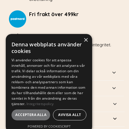
Fri frakt över 499kr
Integritetspolicy
×
Denna webbplats använder
Hos Vovvo.se värnar vi om din integritet.
cookies
Vi använder cookies för att anpassa
innehåll, annonser och för att analysera vår
trafik. Vi delar också information om din
PRODUKTER

användning av vår webbplats med våra
reklam- och analyspartners som kan
VÅRT FÖRETAG

kombinera den med annan information som
du har tillhandahållit dem eller som de har
samlat in från din användning av deras
DITT KONTO

tjänster.
Integritetspolicy
ACCEPTERA ALLA
AVVISA ALLT
keyboard_arrow_down
BUTIKSINFORMATION
POWERED BY COOKIESCRIPT