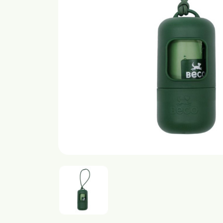
Transport
Bajspåsar