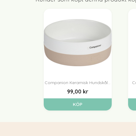
Companion Keramisk Hundskål...
C

Snabbvy
99,00 kr
KÖP