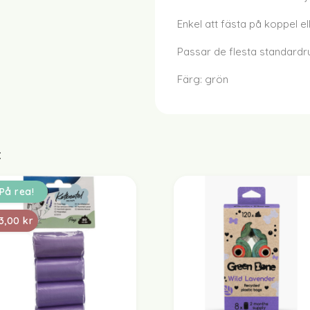
Enkel att fästa på koppel e
Passar de flesta standardru
Färg: grön
:
(1)
På rea!
13,00 kr