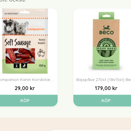
ompanion Kanin Korvbitar,...
Bajspåse 270st (18x15st) B


Snabbvy
Snabbvy
29,00 kr
179,00 kr
KÖP
KÖP