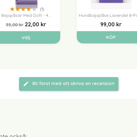
(1)
Bajspåsar Med Doft - 4...
Hundbajspåse Lavendel 8-P


Snabbvy
Snabbvy
22,00 kr
99,00 kr
35,00 kr
KÖP
Välj
Bli först med att skriva en recension
te också: