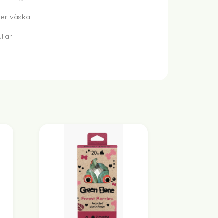
ller väska
llar