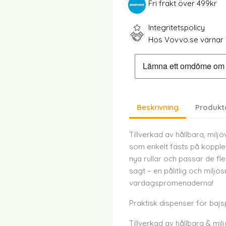
Fri frakt över 499kr
Integritetspolicy
Hos Vovvo.se värnar vi
Beskrivning
Produkt
Tillverkad av hållbara, mil
som enkelt fästs på kopplet 
nya rullar och passar de fl
sagt – en pålitlig och miljös
vardagspromenaderna!
Praktisk dispenser för baj
Tillverkad av hållbara & mil