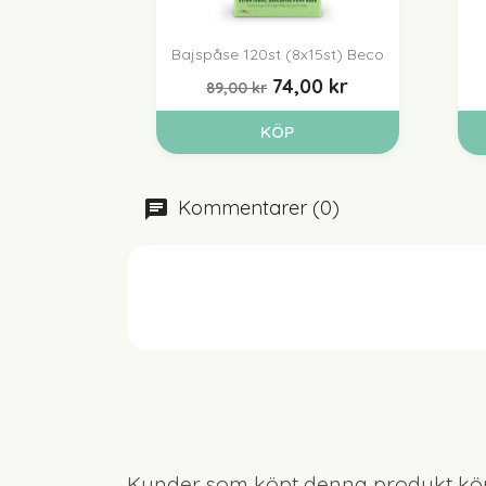
Bajspåse 120st (8x15st) Beco

Snabbvy
74,00 kr
89,00 kr
KÖP
Kommentarer (0)
Kunder som köpt denna produkt köp