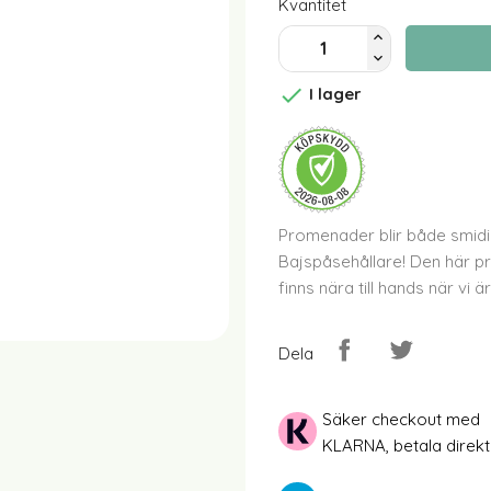
Kvantitet

I lager
Promenader blir både smid
Bajspåsehållare! Den här pra
finns nära till hands när vi 
Dela
Säker checkout med
KLARNA, betala direkt