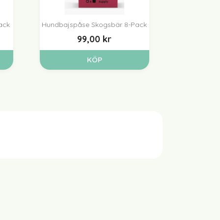
ack
Hundbajspåse Skogsbär 8-Pack

Snabbvy
99,00 kr
KÖP