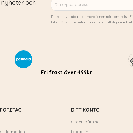
 nyheter och
Du kan avbryta prenumerationen när som helst. Fö
hitta vår kontaktinformation i det rättsliga meddel
Fri frakt över 499kr
 FÖRETAG
DITT KONTO
Orderspårning
k information
Logga in