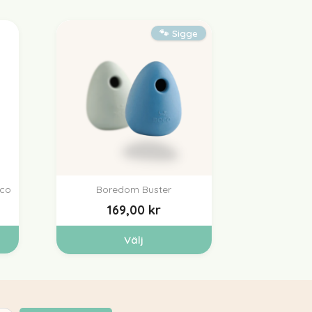
🐾 Sigge
eco
Boredom Buster

Snabbvy
169,00 kr
Välj