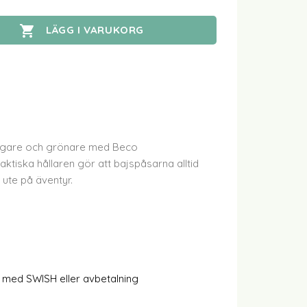

LÄGG I VARUKORG
igare och grönare med Beco
ktiska hållaren gör att bajspåsarna alltid
är ute på äventyr.
 med SWISH eller avbetalning