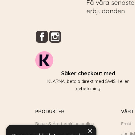
Få våra senaste
erbjudanden
Facebook
Instagram
Säker checkout med
KLARNA, betala direkt med SWISH eller
avbetalning
PRODUKTER
VÅRT
Retur- & Återbetalningspolicy
Frakt
×
Rea
Juridis