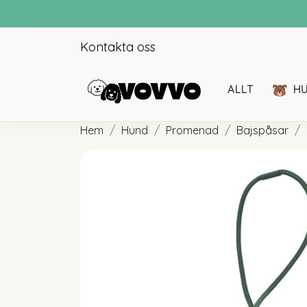
Kontakta oss
ALLT
H
Hem
Hund
Promenad
Bajspåsar
Halsband
Koppel
Selar
Reflexer
Hundkläder