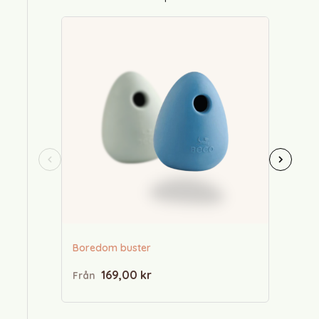
Nötstrip
139,00
Boredom buster
169,00 kr
Från