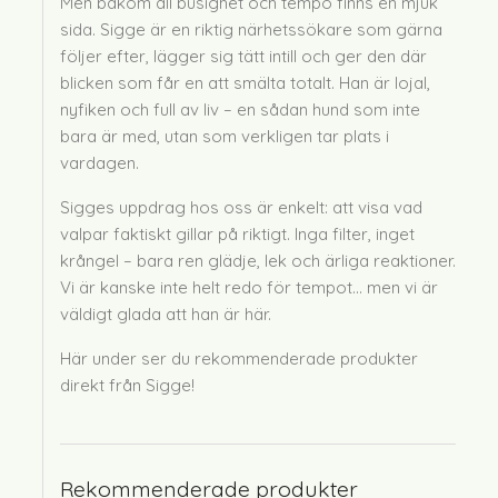
Men bakom all busighet och tempo finns en mjuk
sida. Sigge är en riktig närhetssökare som gärna
följer efter, lägger sig tätt intill och ger den där
blicken som får en att smälta totalt. Han är lojal,
nyfiken och full av liv – en sådan hund som inte
bara är med, utan som verkligen tar plats i
vardagen.
Sigges uppdrag hos oss är enkelt: att visa vad
valpar faktiskt gillar på riktigt. Inga filter, inget
krångel – bara ren glädje, lek och ärliga reaktioner.
Vi är kanske inte helt redo för tempot… men vi är
väldigt glada att han är här.
Här under ser du rekommenderade produkter
direkt från Sigge!
Rekommenderade produkter