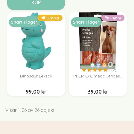
KÖP
(2)
🥩 Simba
🐾 Penni
Snart i lager
Snart i lager
(2)
Dinosaur Leksak
PREMIO Omega Stripes...
99,00 kr
39,00 kr
Visar 1-26 av 26 objekt