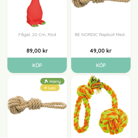
Fågel, 20 Cm, Röd
BE NORDIC Repboll Med...
89,00 kr
49,00 kr
KÖP
KÖP
🎾 Harry
⭐ Leo