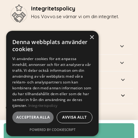
Integritetspolicy
Hos Vovvo.se värnar vi om din integritet.
×
Denna webbplats använder
PRODUKTER

cookies
Vi använder cookies för att anpassa
VÅRT FÖRETAG

innehåll, annonser och för att analysera vår
trafik. Vi delar också information om din
användning av vår webbplats med våra
DITT KONTO

reklam- och analyspartners som kan
kombinera den med annan information som
du har tillhandahållit dem eller som de har
keyboard_arrow_down
BUTIKSINFORMATION
samlat in från din användning av deras
tjänster.
Integritetspolicy
© 2025 Vovvo.se – drivs av Vitacanis AB
ACCEPTERA ALLA
AVVISA ALLT
POWERED BY COOKIESCRIPT
LÄGG I VARUKORG
shopping_cart