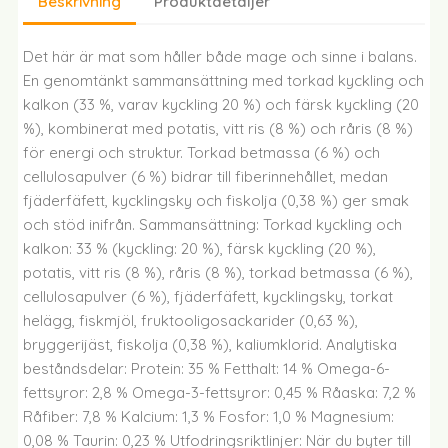
Beskrivning
Produktdetaljer
Det här är mat som håller både mage och sinne i balans.
En genomtänkt sammansättning med torkad kyckling och
kalkon (33 %, varav kyckling 20 %) och färsk kyckling (20
%), kombinerat med potatis, vitt ris (8 %) och råris (8 %)
för energi och struktur. Torkad betmassa (6 %) och
cellulosapulver (6 %) bidrar till fiberinnehållet, medan
fjäderfäfett, kycklingsky och fiskolja (0,38 %) ger smak
och stöd inifrån. Sammansättning: Torkad kyckling och
kalkon: 33 % (kyckling: 20 %), färsk kyckling (20 %),
potatis, vitt ris (8 %), råris (8 %), torkad betmassa (6 %),
cellulosapulver (6 %), fjäderfäfett, kycklingsky, torkat
helägg, fiskmjöl, fruktooligosackarider (0,63 %),
bryggerijäst, fiskolja (0,38 %), kaliumklorid. Analytiska
beståndsdelar: Protein: 35 % Fetthalt: 14 % Omega-6-
fettsyror: 2,8 % Omega-3-fettsyror: 0,45 % Råaska: 7,2 %
Råfiber: 7,8 % Kalcium: 1,3 % Fosfor: 1,0 % Magnesium:
0,08 % Taurin: 0,23 % Utfodringsriktlinjer: När du byter till