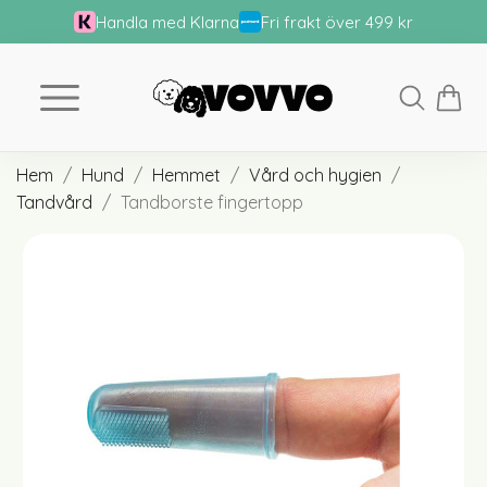
Handla med Klarna
Fri frakt över 499 kr
Hem
Hund
Hemmet
Vård och hygien
Tandvård
Tandborste fingertopp